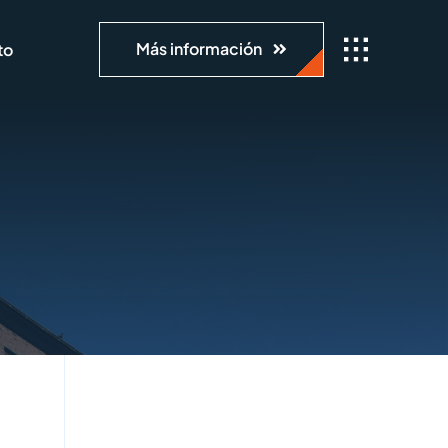
Más información
to