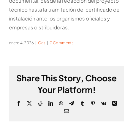
documental, desde la redacción del proyecto
técnico hasta la tramitación del certificado de
instalación ante los organismos oficiales y
empresas distribuidoras.
enero 4, 2026
|
Gas
|
0 Comments
Share This Story, Choose
Your Platform!
Facebook
X
Reddit
LinkedIn
WhatsApp
Telegram
Tumblr
Pinterest
Vk
Xing
Email